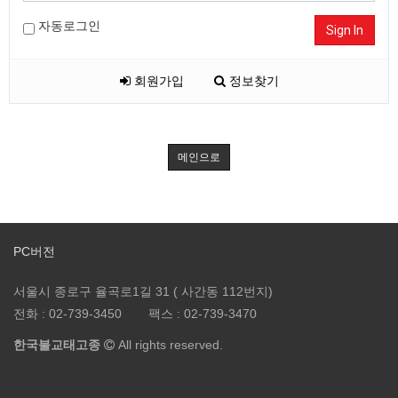
자동로그인
Sign In
회원가입
정보찾기
메인으로
PC버전
서울시 종로구 율곡로1길 31 ( 사간동 112번지)
전화 :
02-739-3450
팩스 :
02-739-3470
한국불교태고종
All rights reserved.