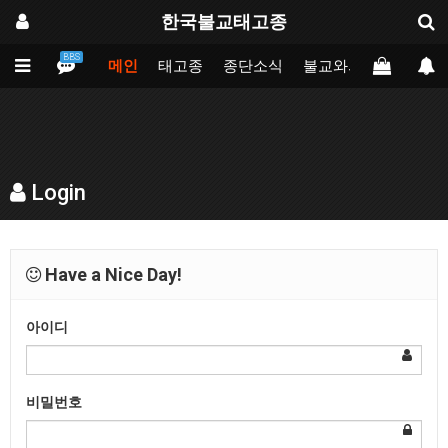
한국불교태고종
BBS
메인
태고종
종단소식
불교와의만남
업무
Login
Have a Nice Day!
아이디
비밀번호