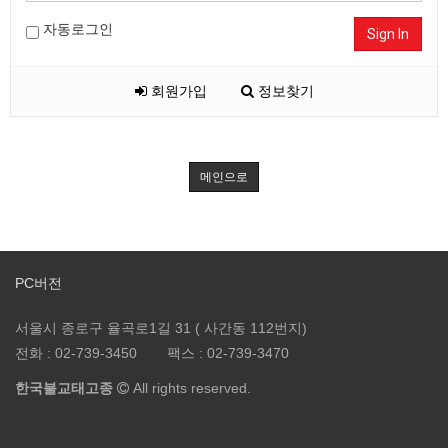
자동로그인
Sign In
회원가입
정보찾기
메인으로
PC버전
서울시 종로구 율곡로1길 31 ( 사간동 112번지)
전화 :
02-739-3450
팩스 :
02-739-3470
한국불교태고종
All rights reserved.