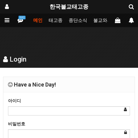
한국불교태고종
BBS
메인
태고종
종단소식
불교와의만남
업무
Login
Have a Nice Day!
아이디
비밀번호