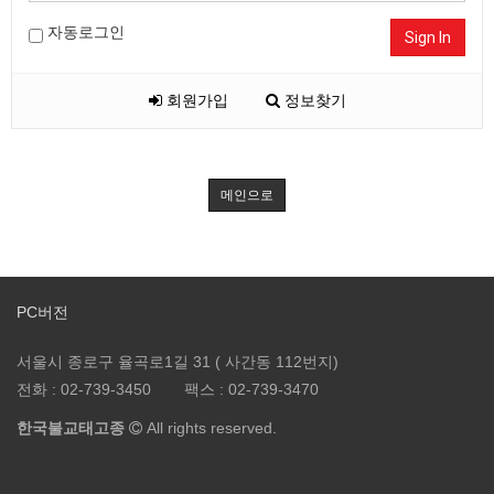
자동로그인
Sign In
회원가입
정보찾기
메인으로
PC버전
서울시 종로구 율곡로1길 31 ( 사간동 112번지)
전화 :
02-739-3450
팩스 :
02-739-3470
한국불교태고종
All rights reserved.