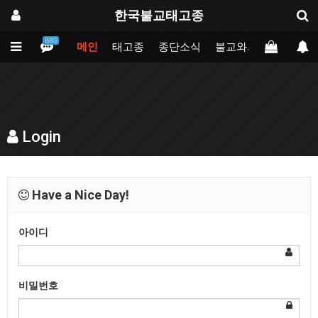
한국불교태고종
BBS
메인
태고종
종단소식
불교와의만남
업무
Login
Have a Nice Day!
아이디
비밀번호