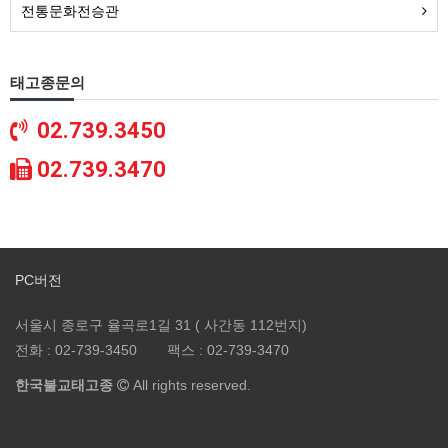
전통문화전승관
태고종문의
02.739.3450
02.739.3470
PC버전
서울시 종로구 율곡로1길 31 ( 사간동 112번지)
전화 :
02-739-3450
팩스 :
02-739-3470
한국불교태고종
All rights reserved.