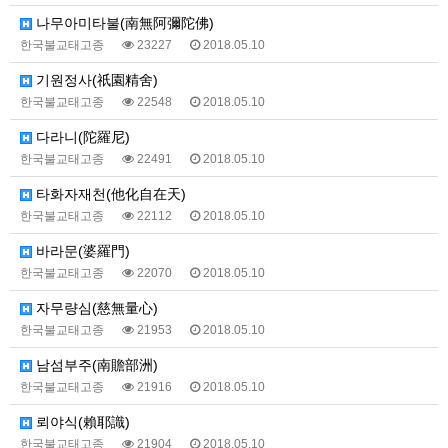
나무아미타불(南無阿彌陀佛)
한국불교태고종
23227
2018.05.10
기원정사(祇園精舍)
한국불교태고종
22548
2018.05.10
다라니(陀羅尼)
한국불교태고종
22491
2018.05.10
타화자재천(他化自在天)
한국불교태고종
22112
2018.05.10
바라문(婆羅門)
한국불교태고종
22070
2018.05.10
자무량심(慈無量心)
한국불교태고종
21953
2018.05.10
남섬부주(南贍部洲)
한국불교태고종
21916
2018.05.10
뢰야식(賴耶識)
한국불교태고종
21904
2018.05.10