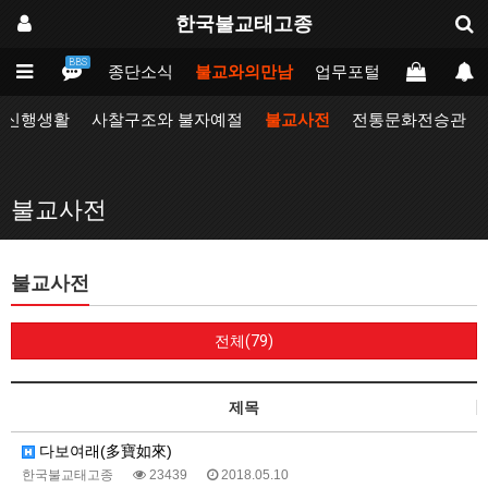
한국불교태고종
BBS
인
태고종
종단소식
불교와의만남
업무포털
동방불교대
자신행생활
사찰구조와 불자예절
불교사전
전통문화전승관
불교사전
불교사전
전체(79)
제목
다보여래(多寶如來)
한국불교태고종
23439
2018.05.10