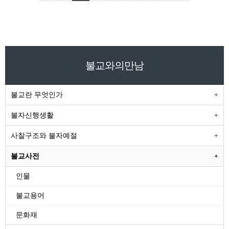
불교와의만남
불교란 무엇인가
불자신행생활
사찰구조와 불자예절
불교사전
인물
불교용어
문화재