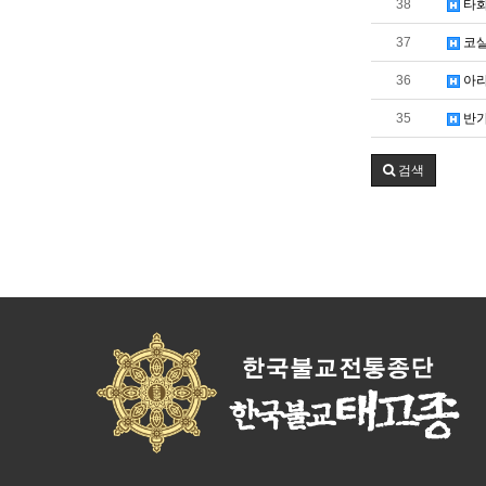
38
타화
37
코
36
아라
35
반가
검색