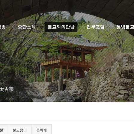
고종
종단소식
불교와의만남
업무포털
동방불
 太古宗
물
불교용어
문화재