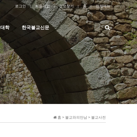
로그인
회원가입
정보찾기
홈
전체메뉴
검
교대학
한국불교신문
색
홈 > 불교와의만남 > 불교사전