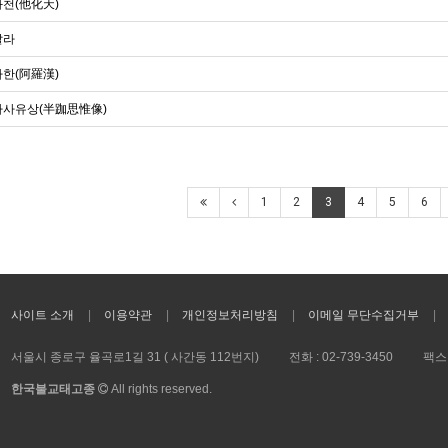
천(他化天)
살라
한(阿羅漢)
사유상(半跏思惟像)
1
2
3
4
5
6
사이트 소개
이용약관
개인정보처리방침
이메일 무단수집거부
서울시 종로구 율곡로1길 31 ( 사간동 112번지)
전화 :
02-739-3450
팩스 
한국불교태고종
All rights reserved.