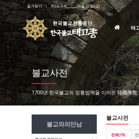
즐겨찾기
RSS 구독
08월 07일(금)
홈
태
으
로
불교사전
1700년 한국불교의 정통법맥을 이어온 韓國佛敎
불교사전
불교와의만남
전체(79)
인