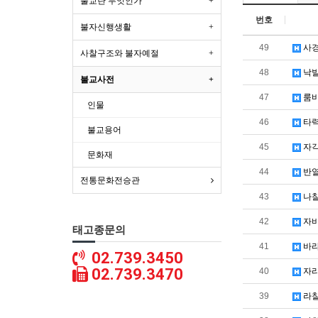
불교란 무엇인가
번호
불자신행생활
49
사경
사찰구조와 불자예절
48
낙발
불교사전
47
룸비
인물
46
타력
불교용어
45
자각
문화재
44
반열
전통문화전승관
43
나찰
42
자비
태고종문의
41
바라
02.739.3450
02.739.3470
40
자리
39
라찰