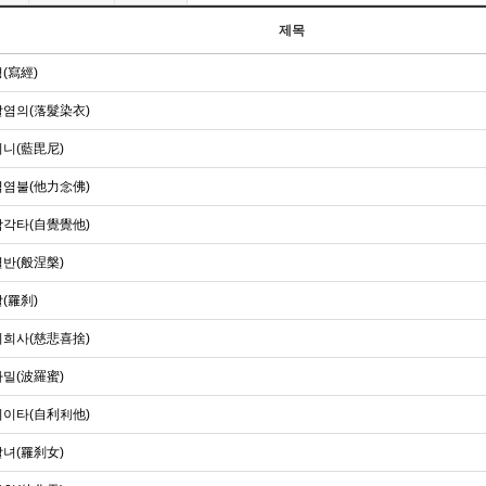
제목
(寫經)
염의(落髮染衣)
니(藍毘尼)
염불(他力念佛)
각타(自覺覺他)
반(般涅槃)
(羅刹)
희사(慈悲喜捨)
밀(波羅蜜)
이타(自利利他)
녀(羅刹女)