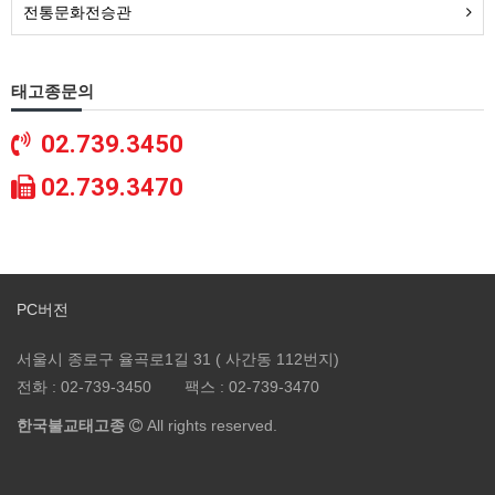
전통문화전승관
태고종문의
02.739.3450
02.739.3470
PC버전
서울시 종로구 율곡로1길 31 ( 사간동 112번지)
전화 :
02-739-3450
팩스 :
02-739-3470
한국불교태고종
All rights reserved.