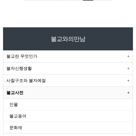
불교와의만남
불교란 무엇인가
불자신행생활
사찰구조와 불자예절
불교사전
인물
불교용어
문화재