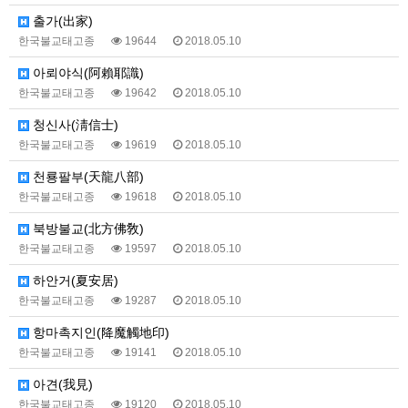
출가(出家)
한국불교태고종
19644
2018.05.10
아뢰야식(阿賴耶識)
한국불교태고종
19642
2018.05.10
청신사(淸信士)
한국불교태고종
19619
2018.05.10
천룡팔부(天龍八部)
한국불교태고종
19618
2018.05.10
북방불교(北方佛敎)
한국불교태고종
19597
2018.05.10
하안거(夏安居)
한국불교태고종
19287
2018.05.10
항마촉지인(降魔觸地印)
한국불교태고종
19141
2018.05.10
아견(我見)
한국불교태고종
19120
2018.05.10