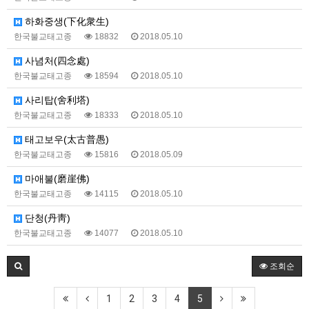
하화중생(下化衆生)
한국불교태고종
18832
2018.05.10
사념처(四念處)
한국불교태고종
18594
2018.05.10
사리탑(舍利塔)
한국불교태고종
18333
2018.05.10
태고보우(太古普愚)
한국불교태고종
15816
2018.05.09
마애불(磨崖佛)
한국불교태고종
14115
2018.05.10
단청(丹靑)
한국불교태고종
14077
2018.05.10
조회순
1
2
3
4
5