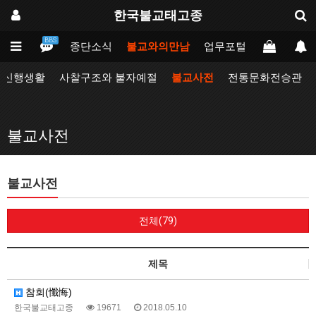
한국불교태고종
BBS
인
태고종
종단소식
불교와의만남
업무포털
동방불교대
자신행생활
사찰구조와 불자예절
불교사전
전통문화전승관
불교사전
불교사전
전체(79)
제목
참회(懺悔)
한국불교태고종
19671
2018.05.10