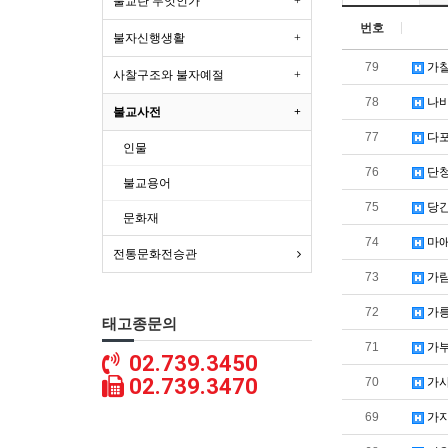
불교란 무엇인가
번호
불자신행생활
79
가칠
사찰구조와 불자예절
78
나
불교사전
77
다포
인물
76
단청
불교용어
75
당간
문화재
74
마애
전통문화전승관
73
가람
72
가릉
태고종문의
71
가부
02.739.3450
02.739.3470
70
가사
69
가지