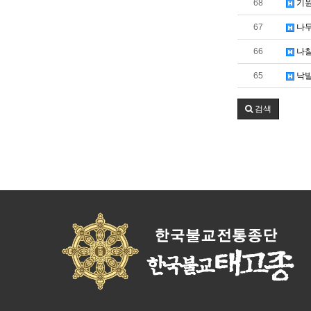
68
기원
67
나무
66
나찰
65
낙발
검색