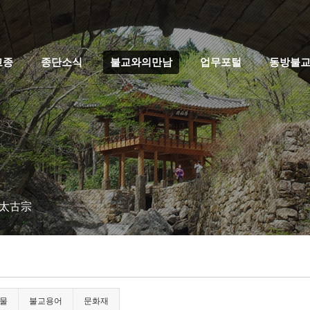
고종
종단소식
불교와의만남
업무포털
동방불
 太古宗
물
불교용어
문화재