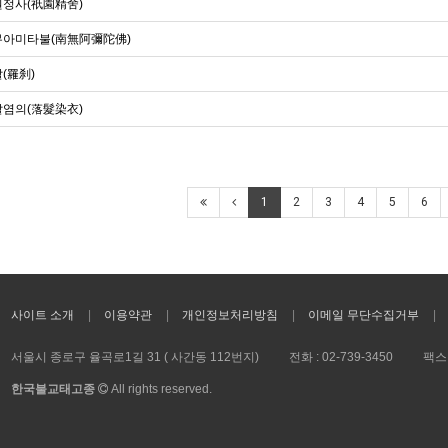
정사(祇園精舍)
아미타불(南無阿彌陀佛)
(羅刹)
염의(落髮染衣)
1
2
3
4
5
6
사이트 소개
이용약관
개인정보처리방침
이메일 무단수집거부
서울시 종로구 율곡로1길 31 ( 사간동 112번지)
전화 :
02-739-3450
팩스 
한국불교태고종
All rights reserved.