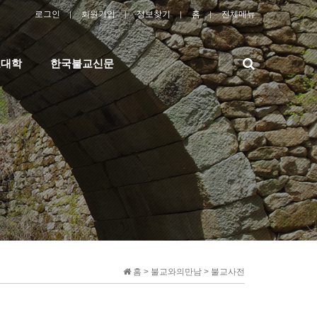
로그인
회원가입
정보찾기
홈
전체메뉴
검
교대학
한국불교신문
색
홈 > 불교와의만남 > 불교사전