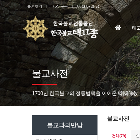
즐겨찾기
RSS 구독
08월 07일(금)
홈
태
으
로
불교사전
1700년 한국불교의 정통법맥을 이어온 韓國佛敎
불교사전
불교와의만남
전체(79)
인