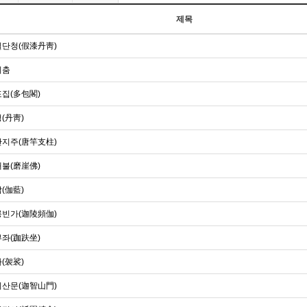
제목
단청(假漆丹靑)
비춤
집(多包閣)
(丹靑)
지주(唐竿支柱)
불(磨崖佛)
(伽藍)
빈가(迦陵頻伽)
좌(跏趺坐)
(袈裟)
산문(迦智山門)