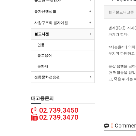
불교란 무엇인가
불자신행생활
한국불교태고종
사찰구조와 불자예절
범계(犯戒). 지계
불교사전
파계라 한다.
인물
<사분율>에 의하
우치며 한탄하고 
불교용어
문화재
온갖 음행을 금하
한 깨달음을 얻었
전통문화전승관
고, 죽은 뒤에는
태고종문의
02.739.3450
02.739.3470
0
Commen