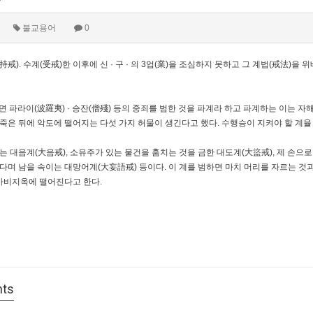
불교용어
0
(持戒). 수계(受戒)한 이후에 신 · 구 · 의 3업(業)을 조심하지 못하고 그 계법(戒法)
면 파라이(波羅夷) · 승잔(僧殘) 등의 중죄를 범한 것을 파계라 하고 파계하는 이는 
죽은 뒤에 악도에 떨어지는 다섯 가지 허물이 생긴다고 했다. 수행승이 지켜야 할 계율
는 대음계(大음戒), 소유주가 있는 물건을 훔치는 것을 금한 대도계(大盜戒), 제 손으로
다며 남을 속이는 대망어계(大妄語戒) 등이다. 이 계를 범하면 마치 머리를 자르는 것
 아비지옥에 떨어진다고 한다.
ts