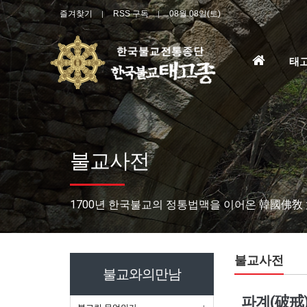
즐겨찾기
RSS 구독
08월 08일(토)
홈
태
으
로
불교사전
1700년 한국불교의 정통법맥을 이어온 韓國佛敎
불교사전
불교와의만남
파계(破戒