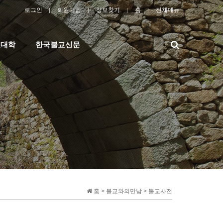
로그인
회원가입
정보찾기
홈
전체메뉴
검
교대학
한국불교신문
색
홈 > 불교와의만남 > 불교사전