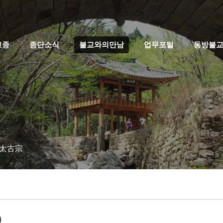
고종
종단소식
불교와의만남
업무포털
동방불
 太古宗
)