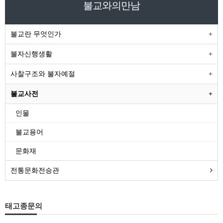
불교와의만남
불교란 무엇인가
불자신행생활
사찰구조와 불자예절
불교사전
인물
불교용어
문화재
전통문화전승관
태고종문의