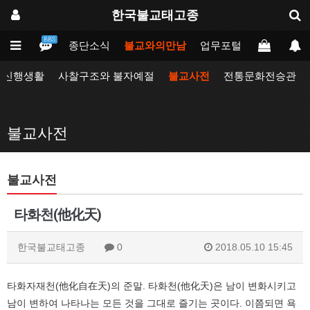
한국불교태고종
BBS
인
태고종
종단소식
불교와의만남
업무포털
동방불교대
자신행생활
사찰구조와 불자예절
불교사전
전통문화전승관
불교사전
불교사전
타화천(他化天)
한국불교태고종
0
2018.05.10 15:45
타화자재천(他化自在天)의 준말. 타화천(他化天)은 남이 변화시키고
남이 변하여 나타나는 모든 것을 그대로 즐기는 곳이다. 이쯤되면 욕