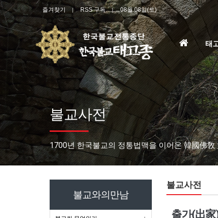
즐겨찾기
RSS 구독
08월 08일(토)
홈
태
으
로
불교사전
1700년 한국불교의 정통법맥을 이어온 韓國佛敎
불교사전
불교와의만남
출가(出家