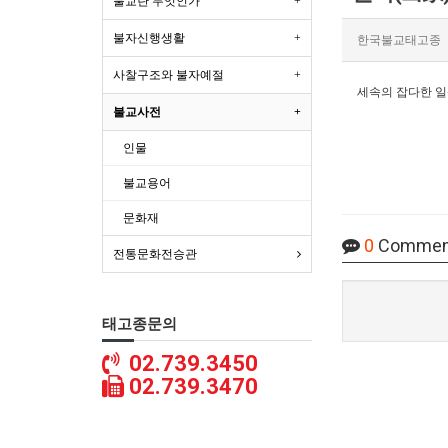
불교란 무엇인가
불자신행생활
한국불교태고종
사찰구조와 불자예절
세속의 잡다한 일상
불교사전
인물
불교용어
문화재
0
Commen
전통문화전승관
태고종문의
02.739.3450
02.739.3470