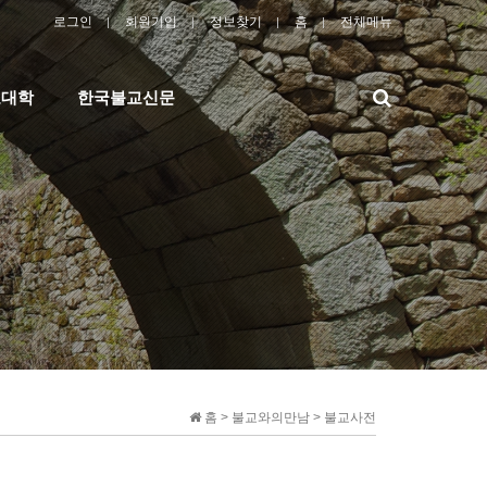
로그인
회원가입
정보찾기
홈
전체메뉴
검
교대학
한국불교신문
색
홈 > 불교와의만남 > 불교사전