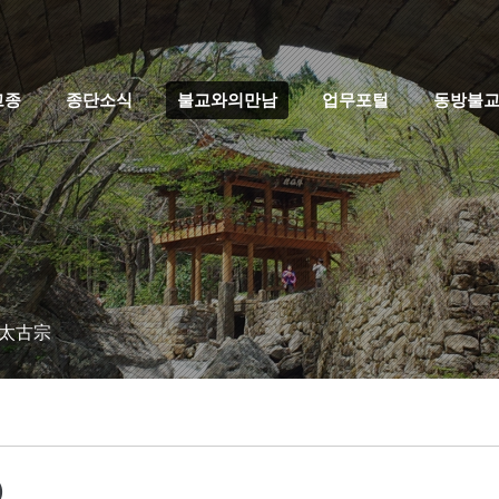
고종
종단소식
불교와의만남
업무포털
동방불
 太古宗
)