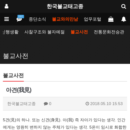
한국불교태고종
BBS
인
태고종
종단소식
불교와의만남
업무포털
동방불교대
자신행생활
사찰구조와 불자예절
불교사전
전통문화전승관
불교사전
불교사전
아견(我見)
한국불교태고종
0
2018.05.10 15:53
5견(見)의 하나. 또는 신견(身見). 아(我) 즉 자아가 있다는 생각. 인간
에게는 영원히 변하지 않는 주체가 있다는 생각. 5온이 임시로 화합한