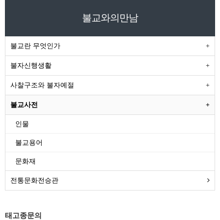
불교와의만남
불교란 무엇인가
불자신행생활
사찰구조와 불자예절
불교사전
인물
불교용어
문화재
전통문화전승관
태고종문의