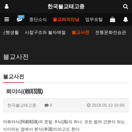
한국불교태고종
BBS
인
태고종
종단소식
불교와의만남
업무포털
동방불교대
자신행생활
사찰구조와 불자예절
불교사전
전통문화전승관
불교사전
불교사전
뢰야식(賴耶識)
한국불교태고종
0
2018.05.10 16:00
아뢰야식(阿賴耶識)의 준말. 8식(識)의 하나. 모든 법의 근본이 되는
식이라는 점에서 본식(本識)이라고도 한다.