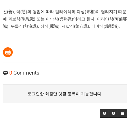
선(善), 악(惡)의 행업에 따라 알라야식의 과상(果相)이 달라지기 때문
에 과보식(果報識) 또는 이숙식(異熟識)이라고 한다. 아리야식(阿梨耶
識), 무몰식(無沒識), 장식(藏識), 제팔식(第八識). 뇌야식(賴耶識).
0
Comments
로그인한 회원만 댓글 등록이 가능합니다.