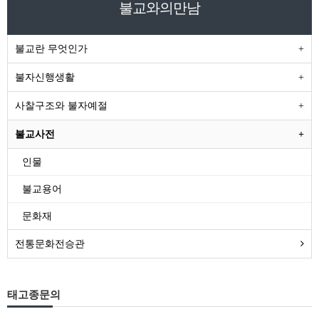
불교와의만남
불교란 무엇인가
불자신행생활
사찰구조와 불자예절
불교사전
인물
불교용어
문화재
전통문화전승관
태고종문의