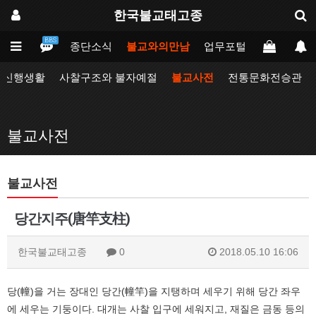
한국불교태고종
BBS
인
태고종
종단소식
불교와의만남
업무포털
동방불교대
자신행생활
사찰구조와 불자예절
불교사전
전통문화전승관
불교사전
불교사전
당간지주(唐竿支柱)
한국불교태고종
0
2018.05.10 16:06
당(幢)을 거는 장대인 당간(幢竿)을 지탱하며 세우기 위해 당간 좌우
에 세우는 기둥이다. 대개는 사찰 입구에 세워지고, 재질은 금동 등의