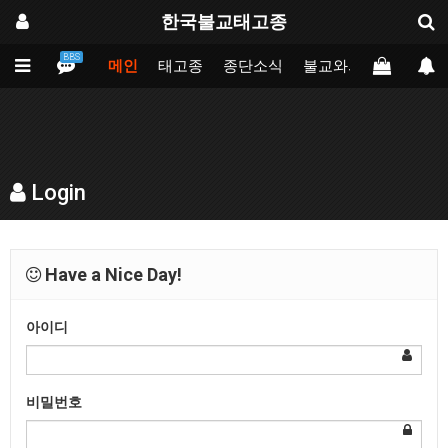
한국불교태고종
BBS
메인
태고종
종단소식
불교와의만남
업무
Login
Have a Nice Day!
아이디
비밀번호