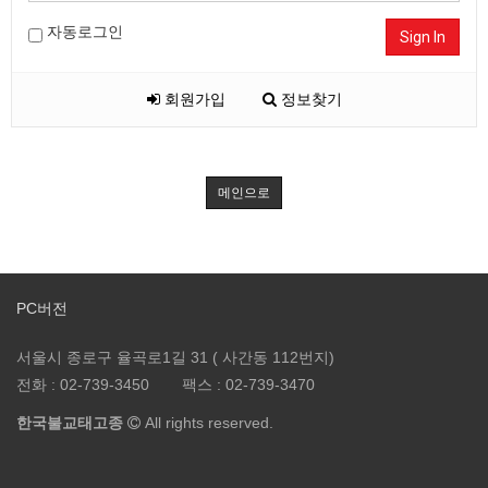
자동로그인
Sign In
회원가입
정보찾기
메인으로
PC버전
서울시 종로구 율곡로1길 31 ( 사간동 112번지)
전화 :
02-739-3450
팩스 :
02-739-3470
한국불교태고종
All rights reserved.