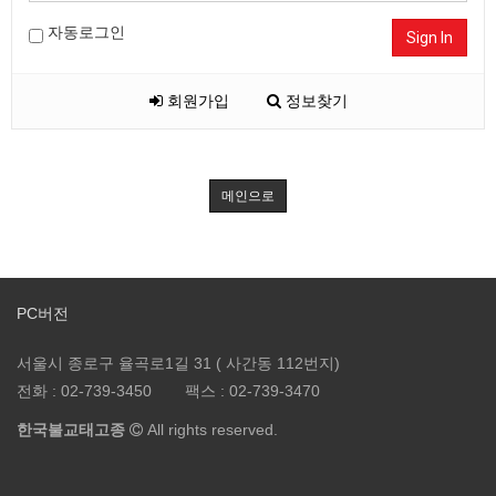
자동로그인
Sign In
회원가입
정보찾기
메인으로
PC버전
서울시 종로구 율곡로1길 31 ( 사간동 112번지)
전화 :
02-739-3450
팩스 :
02-739-3470
한국불교태고종
All rights reserved.