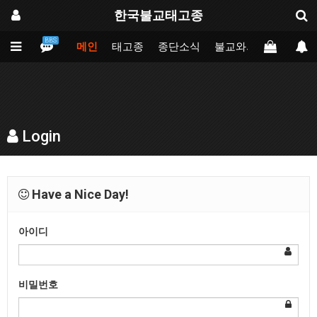
한국불교태고종
BBS
메인
태고종
종단소식
불교와의만남
업무
Login
Have a Nice Day!
아이디
비밀번호