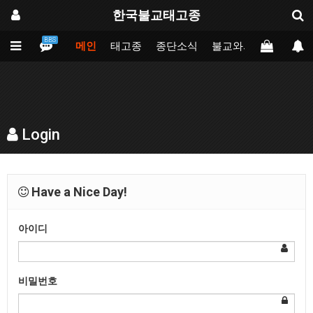
한국불교태고종
BBS
메인
태고종
종단소식
불교와의만남
업무
Login
Have a Nice Day!
아이디
비밀번호