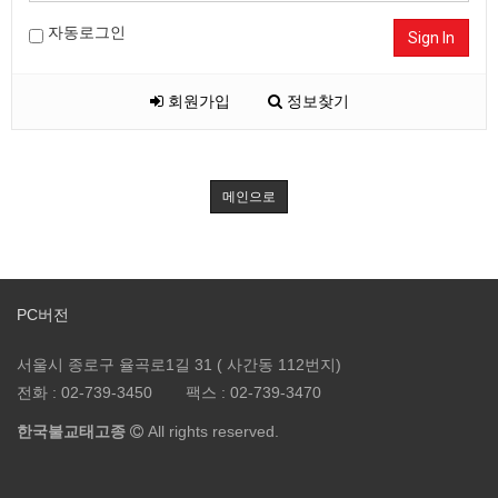
자동로그인
Sign In
회원가입
정보찾기
메인으로
PC버전
서울시 종로구 율곡로1길 31 ( 사간동 112번지)
전화 :
02-739-3450
팩스 :
02-739-3470
한국불교태고종
All rights reserved.