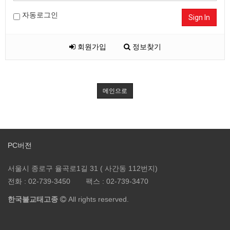
자동로그인
Sign In
회원가입
정보찾기
메인으로
PC버전
서울시 종로구 율곡로1길 31 ( 사간동 112번지)
전화 :
02-739-3450
팩스 :
02-739-3470
한국불교태고종
All rights reserved.