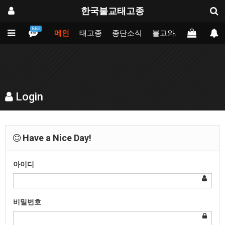
한국불교태고종
BBS
메인
태고종
종단소식
불교와의만남
업무
Login
Have a Nice Day!
아이디
비밀번호