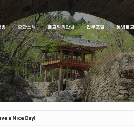
고종
종단소식
불교와의만남
업무포털
동방불
ve a Nice Day!