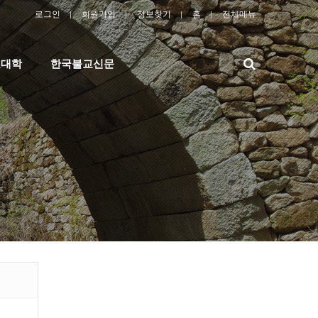
로그인
회원가입
정보찾기
홈
전체메뉴
검
교대학
한국불교신문
색