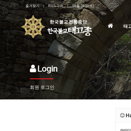
즐겨찾기
RSS 구독
08월 08일(토)
홈
태
으
로
Login
회원 로그인
Ha
아이디