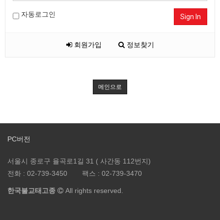
자동로그인
Sign In
회원가입
정보찾기
메인으로
PC버전
서울시 종로구 율곡로1길 31 ( 사간동 112번지)
전화 :
02-739-3450
팩스 :
02-739-3470
한국불교태고종
All rights reserved.