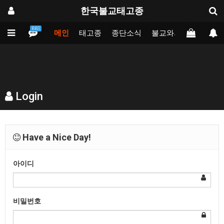
한국불교태고종
BBS
메인
태고종
종단소식
불교와의만남
업무
Login
Have a Nice Day!
아이디
비밀번호