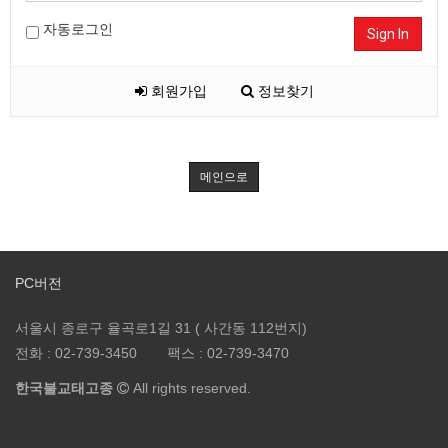
자동로그인
Sign In
회원가입
정보찾기
메인으로
PC버전
서울시 종로구 율곡로1길 31 ( 사간동 112번지)
전화 :
02-739-3450
팩스 :
02-739-3470
한국불교태고종
All rights reserved.