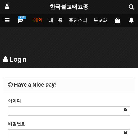
한국불교태고종
BBS
메인
태고종
종단소식
불교와의만남
업무
Login
Have a Nice Day!
아이디
비밀번호