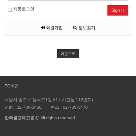
자동로그인
Sign In
회원가입
정보찾기
메인으로
PC버전
서울시 종로구 율곡로1길 31 ( 사간동 112번지)
전화 :
02-739-3450
팩스 :
02-739-3470
한국불교태고종
All rights reserved.