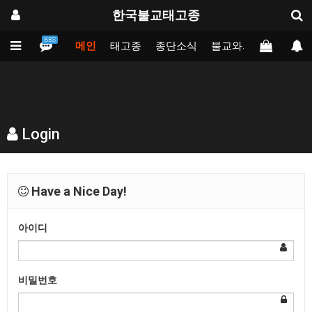
한국불교태고종
BBS
메인
태고종
종단소식
불교와의만남
업무
Login
Have a Nice Day!
아이디
비밀번호