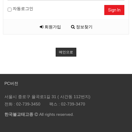
자동로그인
Sign In
회원가입
정보찾기
메인으로
PC버전
서울시 종로구 율곡로1길 31 ( 사간동 112번지)
전화 :
02-739-3450
팩스 :
02-739-3470
한국불교태고종
All rights reserved.