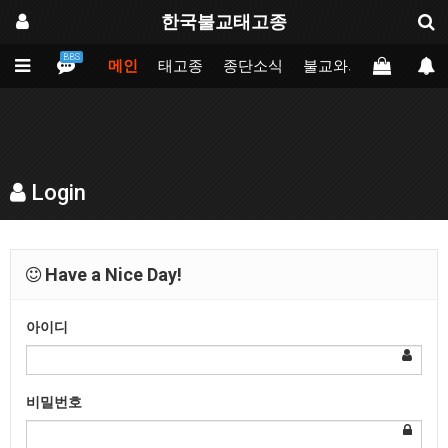
한국불교태고종
BBS
메인
태고종
종단소식
불교와의만남
업무
Login
Have a Nice Day!
아이디
비밀번호