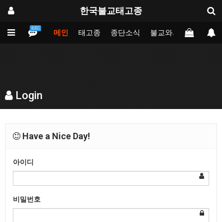
한국불교태고종
BBS
메인
태고종
종단소식
불교와의만남
업무
Login
Have a Nice Day!
아이디
비밀번호