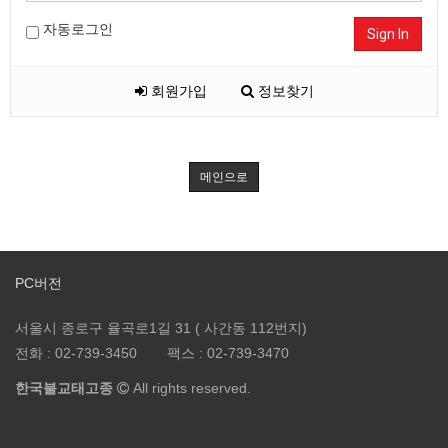
자동로그인
Sign In
회원가입
정보찾기
메인으로
PC버전
서울시 종로구 율곡로1길 31 ( 사간동 112번지)
전화 :
02-739-3450
팩스 :
02-739-3470
한국불교태고종
All rights reserved.