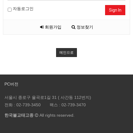
자동로그인
Sign In
회원가입
정보찾기
메인으로
PC버전
서울시 종로구 율곡로1길 31 ( 사간동 112번지)
전화 :
02-739-3450
팩스 :
02-739-3470
한국불교태고종
All rights reserved.