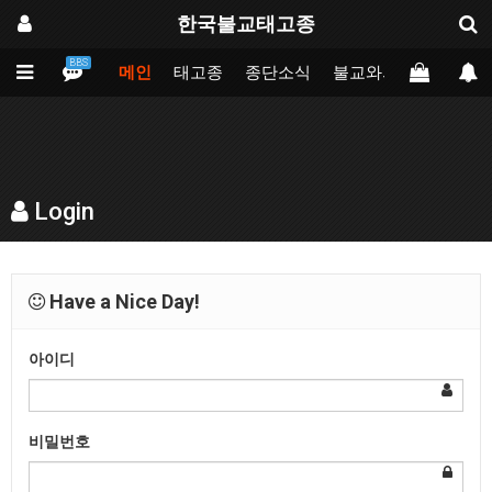
한국불교태고종
BBS
메인
태고종
종단소식
불교와의만남
업무
Login
Have a Nice Day!
아이디
비밀번호