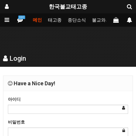
한국불교태고종
BBS
메인
태고종
종단소식
불교와의만남
업무
Login
Have a Nice Day!
아이디
비밀번호