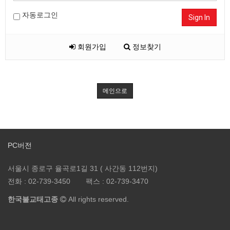
자동로그인
Sign In
회원가입
정보찾기
메인으로
PC버전
서울시 종로구 율곡로1길 31 ( 사간동 112번지)
전화 :
02-739-3450
팩스 :
02-739-3470
한국불교태고종
All rights reserved.