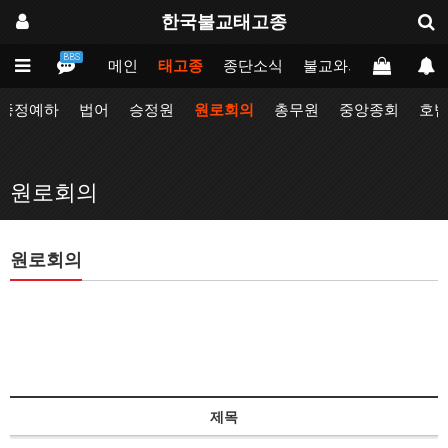
한국불교태고종
BBS
메인
태고종
종단소식
불교와의만남
업무
종정예하
법어
승정원
원로회의
총무원
중앙종회
호
원로회의
원로회의
제목