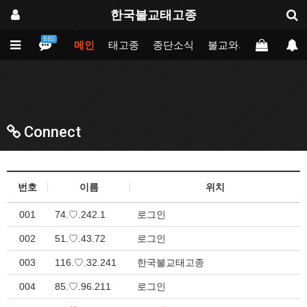
한국불교태고종
BBS
메인
태고종
종단소식
불교와의만남
업무
Connect
번호
이름
위치
001
74.♡.242.1
로그인
002
51.♡.43.72
로그인
003
116.♡.32.241
한국불교태고종
004
85.♡.96.211
로그인