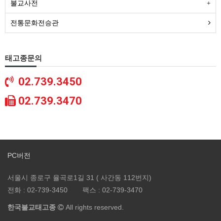
불교사전
전통문화전승관
태고종문의
02.739.3450
02.739.3470
PC버전
서울시 종로구 율곡로1길 31 ( 사간동 112번지)
전화 :
02-739-3450
팩스 :
02-739-3470
한국불교태고종
All rights reserved.