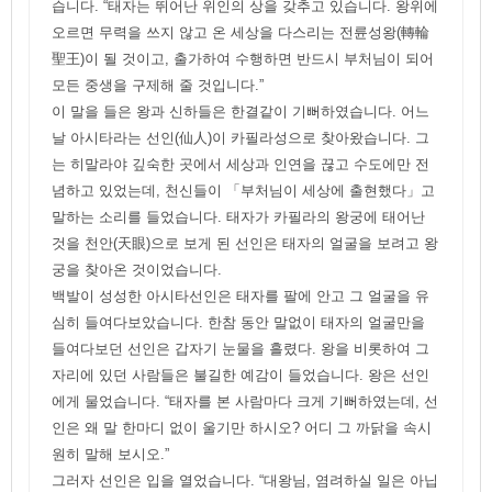
습니다. “태자는 뛰어난 위인의 상을 갖추고 있습니다. 왕위에
오르면 무력을 쓰지 않고 온 세상을 다스리는 전륜성왕(轉輪
聖王)이 될 것이고, 출가하여 수행하면 반드시 부처님이 되어
모든 중생을 구제해 줄 것입니다.”
이 말을 들은 왕과 신하들은 한결같이 기뻐하였습니다. 어느
날 아시타라는 선인(仙人)이 카필라성으로 찾아왔습니다. 그
는 히말라야 깊숙한 곳에서 세상과 인연을 끊고 수도에만 전
념하고 있었는데, 천신들이 「부처님이 세상에 출현했다」고
말하는 소리를 들었습니다. 태자가 카필라의 왕궁에 태어난
것을 천안(天眼)으로 보게 된 선인은 태자의 얼굴을 보려고 왕
궁을 찾아온 것이었습니다.
백발이 성성한 아시타선인은 태자를 팔에 안고 그 얼굴을 유
심히 들여다보았습니다. 한참 동안 말없이 태자의 얼굴만을
들여다보던 선인은 갑자기 눈물을 흘렸다. 왕을 비롯하여 그
자리에 있던 사람들은 불길한 예감이 들었습니다. 왕은 선인
에게 물었습니다. “태자를 본 사람마다 크게 기뻐하였는데, 선
인은 왜 말 한마디 없이 울기만 하시오? 어디 그 까닭을 속시
원히 말해 보시오.”
그러자 선인은 입을 열었습니다. “대왕님, 염려하실 일은 아닙