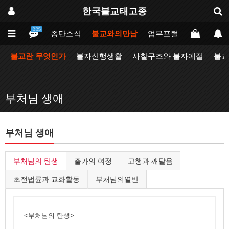
한국불교태고종
BBS
인
태고종
종단소식
불교와의만남
업무포털
동방불교대
불교란 무엇인가
불자신행생활
사찰구조와 불자예절
불교
부처님 생애
부처님 생애
부처님의 탄생
출가의 여정
고행과 깨달음
초전법륜과 교화활동
부처님의열반
<부처님의 탄생>