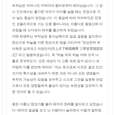
부처님은 어머니인 마하마야 왕비로부터 태어났습니다. 그 당
시 인도에서는 출가한 여자가 아이를 낳을 때는 친정으로 가
서 낳는 풍습이 있었습니다. 이 풍습에 따라 마야부인은 친정
인 코올리국으로 가는 도중 룸비니라는 아름다운 꽃동산에 이
르렀을 때 싯다르타 태자를 출산하게 되었습니다.
이때 탄생하신 부처님은 동서남북으로 일곱 걸음을 걸으면서
한손으로 하늘을 다른 한손으로 땅을 가리키며 “천상천하 유
아독존 삼계개고 아당안지(天上天下唯我獨尊 三界皆苦我當安
之)” 라고 말씀하셨습니다. 즉 “하늘 위와 하늘 아래 오직 나
홀로 존귀하도다. 모든 세상이 다 고통 속에 잠겨 있으니 내
마땅히 이를 편안케 하리라.” 라는 뜻으로써 이것은 결코 인간
석가의 특수성을 내세우기 위한 것은 아니라 모든 생명들이
부처의 가능성이 있음을 보여주고 스스로 그것을 실증해 보임
으로서 모든 생명들에게 불성이 있다는 보편성을 강조하기 위
한 것이라 할 수 있습니다.
왕은 이름난 점성가를 불러 태자의 장래를 알아보고 싶었습니
다. 태자의 얼굴을 보고 난 사람마다 놀라면서 이렇게 말하였