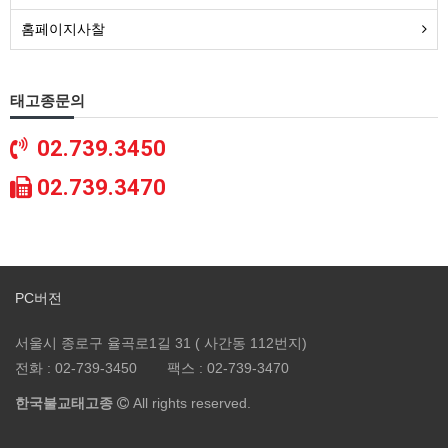
홈페이지사찰
태고종문의
02.739.3450
02.739.3470
PC버전
서울시 종로구 율곡로1길 31 ( 사간동 112번지)
전화 :
02-739-3450
팩스 :
02-739-3470
한국불교태고종
All rights reserved.