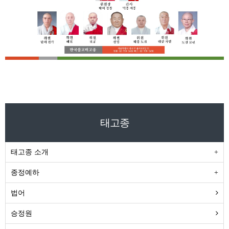
태고종
태고종 소개
종정예하
법어
승정원