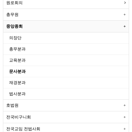
원로회의
총무원
중앙종회
의장단
총무분과
교육분과
문사분과
재경분과
법사분과
호법원
전국비구니회
전국교임 전법사회