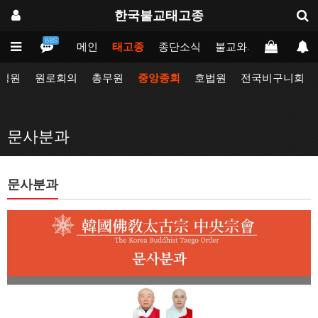
한국불교태고종
BBS
메인
태고종
종단소식
불교와의만남
업무
정원
원로회의
총무원
중앙종회
호법원
전국비구니회
문사분과
문사분과