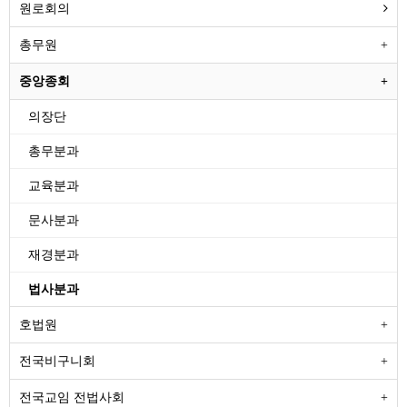
원로회의
총무원
중앙종회
의장단
총무분과
교육분과
문사분과
재경분과
법사분과
호법원
전국비구니회
전국교임 전법사회