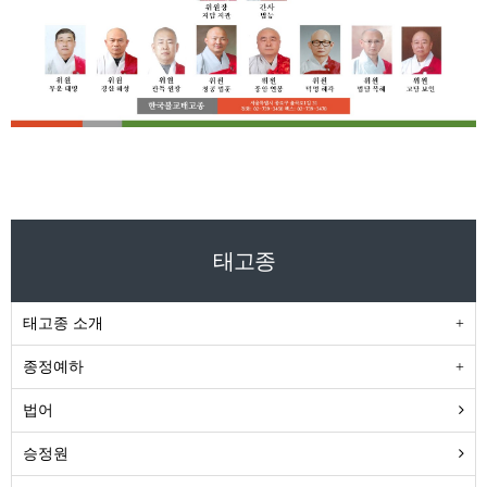
태고종
태고종 소개
종정예하
법어
승정원