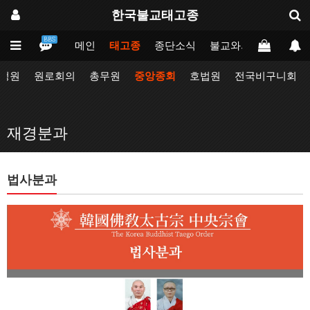
한국불교태고종
BBS
메인
태고종
종단소식
불교와의만남
업무
정원
원로회의
총무원
중앙종회
호법원
전국비구니회
재경분과
법사분과