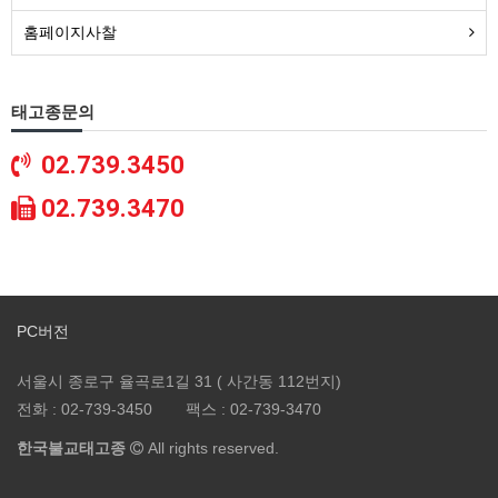
홈페이지사찰
태고종문의
02.739.3450
02.739.3470
PC버전
서울시 종로구 율곡로1길 31 ( 사간동 112번지)
전화 :
02-739-3450
팩스 :
02-739-3470
한국불교태고종
All rights reserved.