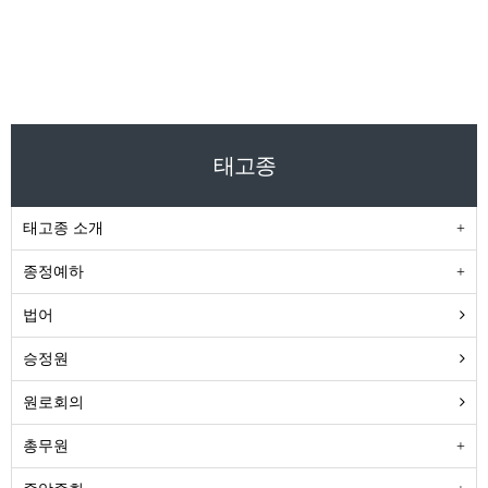
태고종
태고종 소개
종정예하
법어
승정원
원로회의
총무원