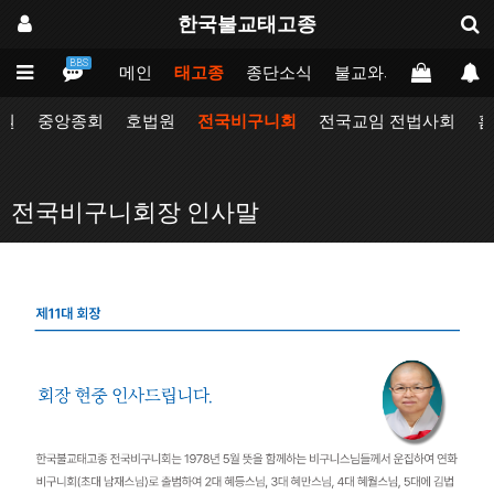
한국불교태고종
BBS
메인
태고종
종단소식
불교와의만남
업무
원
중앙종회
호법원
전국비구니회
전국교임 전법사회
홈
전국비구니회장 인사말