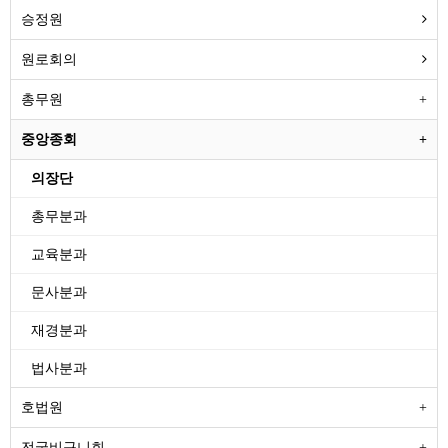
승정원
원로회의
총무원
중앙종회
의장단
총무분과
교육분과
문사분과
재경분과
법사분과
호법원
전국비구니회