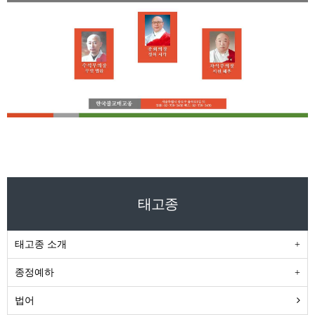
태고종
태고종 소개
종정예하
법어