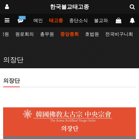
한국불교태고종
BBS
메인
태고종
종단소식
불교와의만남
업무
정원
원로회의
총무원
중앙종회
호법원
전국비구니회
의장단
의장단