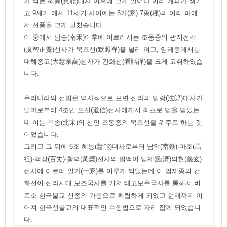
가 되는 혜능(慧能)대사 이후에 크게 일어나 여러 계파가 생기
고 9세기 에서 11세기 사이에는 5가(家) 7종(種)의 여러 파에
서 선풍을 크게 떨쳤습니다.
이 중에서 남송(南宋)이후에 이르러서는 조동종의 광지전각
(廣智正覺)선사가 묵조선(默照禪)을 널리 펴고, 임제종에서는
대혜종고(大慧宗高)선사가 간화선(看話禪)을 크게 고취하였습
니다.
우리나라의 선법은 역사적으로 보면 신라의 법랑(法郞)대사가
달마로부터 4조인 도신(道信)선사에게서 최초로 법을 받았는
데 이는 북송(北宋)의 선인 조동종의 묵조선을 위주로 하는 것
이었습니다.
그리고 그 뒤에 6조 혜능(慧能)대사로부터 남악(南嶽)·마조(馬
祖)·백장(百丈)·황벽(黃檗)선사의 법맥이 임제(臨濟)의현(義玄)
선사에 이르러 일가(一家)를 이루게 되었는데 이 임제종의 간
화선이 신라시대 보조국사를 거쳐 태고보우국사를 통해서 비
로소 한국불교 선종의 가풍으로 확립하게 되었고 현재까지 이
어져 한국선불교의 대표적인 수행법으로 자리 잡게 되었습니
다.