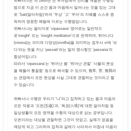
위빠사나는 약 2600년 전 부처님께서 진리를 깨달은 수행방
법으로 지금 이 순간 몸과 마음에서 일어나는 것을 있는 그대
로 ‘Sati(알아차림)’하여 ‘무상’ ‘고’ ‘무아’의 지혜를 스스로 증
득하여 영원한 해탈에 이르는 수행법입니다.
위빠사나는 팔리어로 ‘vipassana’ 영어로는 일반적으
로‘insight’ 또는 ‘insight meditation’으로 번역하며, 뛰어나다
(visesa)는 의미와 다양성(vividha)을 의미하는 접두사 vi에 ‘보
다’라는 뜻을 지닌 ‘passati’라는 말의 명사형인 ‘passana’의
합성어입니다.
따라서 ‘vipassana’는 ‘뛰어난 봄’ ‘뛰어난 관찰’ ‘사물의 본성
을 꿰뚫어 통찰함’ 등으로 해석할 수 있으며, 無常, 苦, 無我라
는 관점에서 모든 현상을 사실 그대로 관찰하는 것이라고 할
수 있습니다.
위빠사나 수행은 우리가 “나”라고 집착하고 있는 몸과 마음의
모든 작용과 ‘오온(五蘊)’과, ‘육경(六境)’에 대한 알아차림 등
일상생활의 모든 영역을 수행의 대상으로 삼는 공부입니다.
오온이라는 대상을 관찰하면 그것이 덧없고, 실체가 없음을
깨닫게 되고 그리하여 집착과 갈애가 사라져서 마침내 마음이