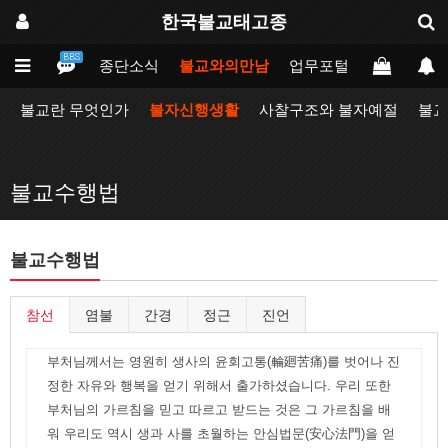
한국불교태고종
BBS
인
태고종
종단소식
불교와의만남
업무포털
동방불교대
불교란 무엇인가
불자신행생활
사찰구조와 불자예절
불교
불교수행법
불교수행법
참선
염불
간경
정근
진언
부처님께서는 영원히 생사의 윤회고통(輪廻苦痛)를 벗어나 진
정한 자유와 행복을 얻기 위해서 출가하셨습니다. 우리 또한
부처님의 가르침을 믿고 따르고 받드는 것은 그 가르침을 배
워 우리도 역시 생과 사를 초월하는 안심법문(安心法門)을 얻