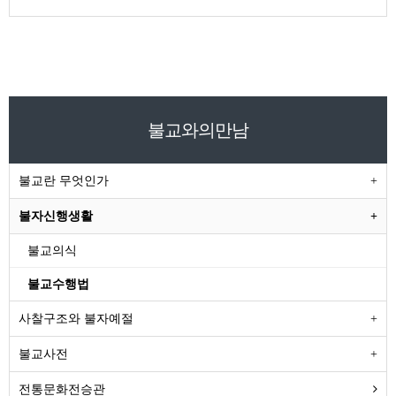
불교와의만남
불교란 무엇인가
불자신행생활
불교의식
불교수행법
사찰구조와 불자예절
불교사전
전통문화전승관