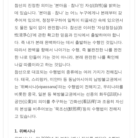
참선의 진정한 의미는 ‘본마음 · 참나’인 자성(自性)을 밝히는
데 있습니다. ‘본마음 · 참나’ 는 어느 누구에게나 본래부터 갖
추어져 있으며, 청정무구하여 일찍이 티끌세간 속에 있으면서
도 물든 일이 없이 완전합니다. 참선은 이러한 ‘자성청정심(自
性淸淨心)’에 관한 확고한 믿음과 인식에서 출발하여야 합니
다. 즉 내가 본래 완벽하다는 데서 출발하는 수행인 것입니다.
따라서 완벽을 향해서 나아가는 수행, 즉 불완전한 나를 완전
한 나로 만들어 가는 것이 아니라, 본래 완전한 나를 확인해
나갈 따름이라고 하는 것입니다.
참선으로 대표되는 수행법의 종류에는 여러 가지가 전해집니
다. 태국, 스리랑카, 미얀마 등 동남아시아의 남방불교권에서
는 ‘위빠사나(vipassana)’라는 수행법이 전해지고, 우리나라를
비롯한 중국, 일본 등 북방불교권에서는 선종의 화두(話頭)나
공안(公案)의 의미를 추구하는 ‘간화선(看話禪)’과 조용히 자신
의 본성을 비추어보는 ‘묵조선(默照禪)’등의 수행법이 전해지
고 있습니다.
1. 위빠사나