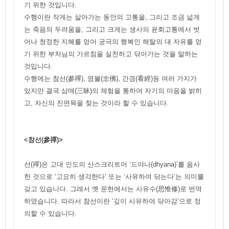
기 위한 것입니다.
수행이란 작게는 살아가는 동안의 고통을, 그리고 조금 넓게
는 죽음의 두려움을, 그리고 크게는 생사의 윤회고통에서 벗
어나 청정한 지혜를 얻어 궁극의 행복인 해탈의 대 자유를 얻
기 위한 부처님의 가르침을 실천하고 닦아가는 것을 말하는
것입니다.
수행에는 참선(參禪), 염불(念佛), 간경(看經)등 여러 가지가
있지만 결국 삼매(三昧)의 체험을 통하여 자기의 마음을 밝히
고, 자신의 진면목을 찾는 것이라 할 수 있습니다.
<참선(參禪)>
선(禪)은 고대 인도의 산스크리트어 ‘드야나(dhyana)’를 음사
한 것으로 ‘고요히 생각한다’ 또는 ‘사유하여 닦는다’는 의미를
갖고 있습니다. 그래서 옛 문헌에서는 사유수(思惟修)로 번역
하였습니다. 따라서 참선이란 ‘깊이 사유하여 닦아감’으로 정
의할 수 있습니다.