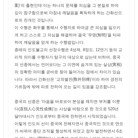
案)’의 출현인데 이는 하나의 문제를 의심을 그 본질로 하여
깊이 참구함으로써 마침내 깨달음을 획득하게 하는 간화선으
로의 전개인 것입니다.
이 수행은 화두를 통해서 수행자로 하여금 큰 의심을 일으키
게 하고 스스로 그 의심을 해결하여 결국 ‘무명(無明)’을 타파
하여 깨달음을 얻게 하는 수행법입니다.
종래의 인도불교의 선정수행은 4성제, 8정도, 12연기 등의 교
리적 의미를 수행자가 탐구의 대상으로 삼는데 비하여, 중국
의 선종에서는 언어보다는 그 이면에 숨겨져 있는 실상(實相)
의 정확한 의미를 곧바로 찾아 들어가는 점에서 차이가 있습
니다. 따라서 간화선은 ‘교외별전(敎外別傳)’이라 하여 경전의
가르침에 밖에 따로 전하여 오는 길이 있음을 강조합니다.
중국의 선종은 ‘마음을 바로보아 본성을 깨치면 부처를 이룬
다(直指人心見性成佛)’는 사상을 바탕으로 한 것으로 520년
달마대사가 인도로부터 중국에 전하면서 시작되었습니다.
이렇게 인도의 선이 중국에 전해지면서 중국적인 것으로 면모
가 바뀌어 종단 조직을 형성하게 되었고 점차 발전하면서 6조