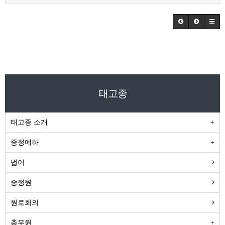
태고종
태고종 소개
종정예하
법어
승정원
원로회의
총무원