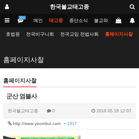
한국불교태고종
BBS
메인
태고종
종단소식
불교와의만남
업무
호법원
전국비구니회
전국교임 전법사회
홈페이지사찰
홈페이지사찰
홈페이지사찰
군산 염불사
한국불교태고종
0
2018.05.18 12:07
http://www.yeombul.com
+ 1917