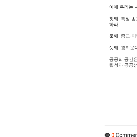
이에 우리는 
첫째
,
특정 종
하라
.
둘째
,
종교
·
이
셋째
,
광화문대
공공의 공간은
립성과 공공
0
Commen