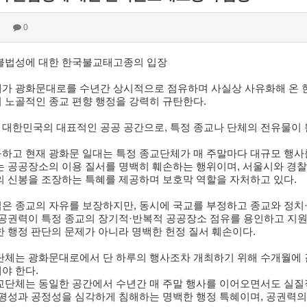
0
불법성에 대한 한국불교태고종의 입장
가 광화문대로를 수년간 상시적으로 점유하며 사실상 사유화해 온 
 노골적인 종교 편향 행정을 강력히 규탄한다
.
 대한민국의 대표적인 공공 공간으로
,
특정 종교나 단체의 전유물이 
하고 현재 광화문 일대는 특정 종교단체가 매 주말마다 대규모 행
는 공공장소의 이용 질서를 명백히 훼손하는 행위이며
,
서울시와 경
의 신봉을 조장하는 특혜를 제공하며 보호막 역할을 자처하고 있다
.
은 종교의 자유를 보장하지만
,
동시에 국교를 부정하고 종교와 정치
공권력이 특정 종교의 장기적
·
반복적 공공장소 점유를 용인하고 지원
 행정 판단의 문제가 아니라 명백한 헌정 질서 훼손이다
.
단체는 광화문대로에서 단 하루의 행사조차 개최하기 위해 수개월에 
야 한다
.
교단체는 동일한 공간에서 수년간 매 주말 행사를 이어오면서도 실질
평성과 공정성을 심각하게 침해하는 명백한 행정 특혜이며
,
공권력의