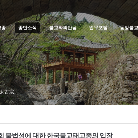
고종
종단소식
불교와의만남
업무포털
동방불
 太古宗
회 불법성에 대한 한국불교태고종의 입장