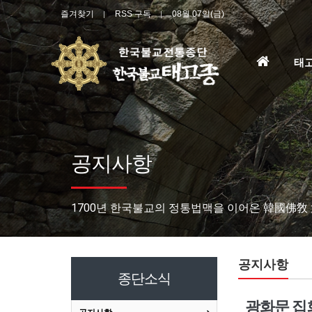
즐겨찾기
RSS 구독
08월 07일(금)
홈
태
으
로
공지사항
1700년 한국불교의 정통법맥을 이어온 韓國佛敎
공지사항
종단소식
광화문 집