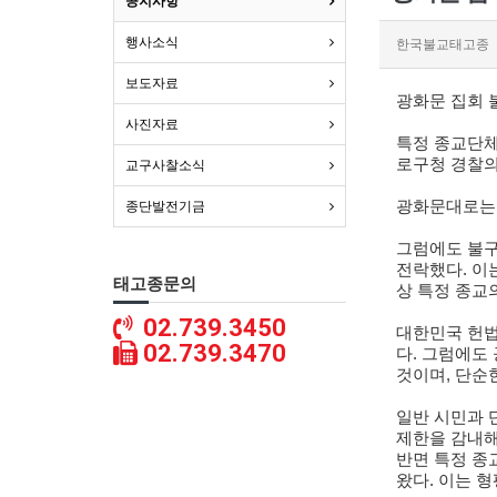
공지사항
행사소식
한국불교태고종
보도자료
광화문 집회 
사진자료
특정 종교단체
로구청 경찰의
교구사찰소식
광화문대로는
종단발전기금
그럼에도 불구
전락했다
.
이
태고종문의
상 특정 종교
02.739.3450
대한민국 헌법
02.739.3470
다
.
그럼에도 
것이며
,
단순한
일반 시민과 
제한을 감내해
반면 특정 종
왔다
.
이는 형