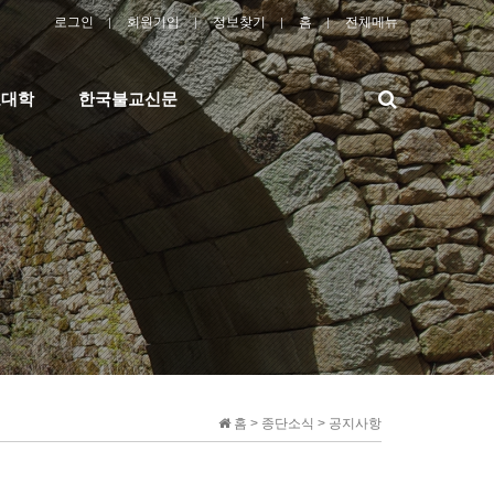
로그인
회원가입
정보찾기
홈
전체메뉴
검
교대학
한국불교신문
색
홈 > 종단소식 > 공지사항