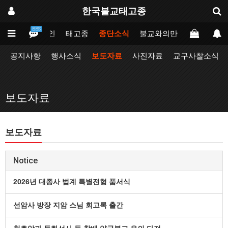
한국불교태고종
BBS
메인
태고종
종단소식
불교와의만남
업무포털
공지사항
행사소식
보도자료
사진자료
교구사찰소식
보도자료
보도자료
Notice
2026년 대종사 법계 특별전형 품서식
선암사 방장 지암 스님 회고록 출간