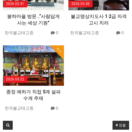
2026.03.31
2026.03.30
봉하마을 방문…“사람답게
불교명상지도사 1·2급 자격
사는 세상 기원”
고시 치러
한국불교태고종
0
한국불교태고종
0
Hot
2026.03.22
종정 예하가 직접 5계 설파
수계 주재
한국불교태고종
0
정렬