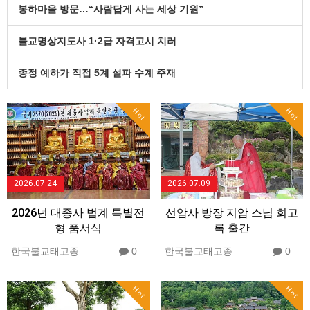
봉하마을 방문…“사람답게 사는 세상 기원”
불교명상지도사 1·2급 자격고시 치러
종정 예하가 직접 5계 설파 수계 주재
Hot
Hot
2026.07.24
2026.07.09
2026년 대종사 법계 특별전
선암사 방장 지암 스님 회고
형 품서식
록 출간
한국불교태고종
0
한국불교태고종
0
Hot
Hot