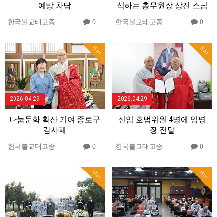
예방 차담
식하는 총무원장 상진 스님
한국불교태고종
0
한국불교태고종
0
Hot
Hot
2026.04.29
2026.04.29
나눔문화 확산 기여 종로구
신임 호법위원 4명에 임명
감사패
장 전달
한국불교태고종
0
한국불교태고종
0
Hot
Hot