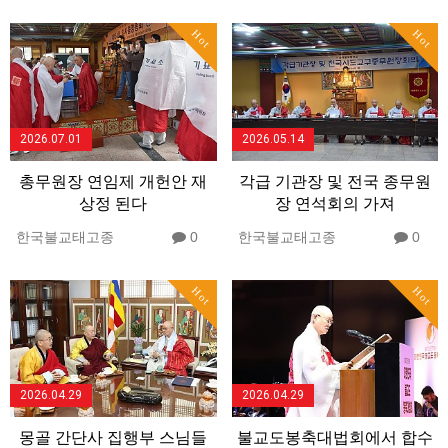
Hot
Hot
2026.07.01
2026.05.14
총무원장 연임제 개헌안 재
각급 기관장 및 전국 종무원
상정 된다
장 연석회의 가져
한국불교태고종
0
한국불교태고종
0
Hot
Hot
2026.04.29
2026.04.29
몽골 간단사 집행부 스님들
불교도봉축대법회에서 합수