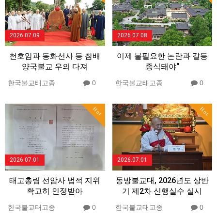
2026.07.09
2026.07.08
천호암과 동화선사 등 참배
이제 불필요한 논란과 갈등
양국불교 우의 다져
종식돼야“
한국불교태고종
0
한국불교태고종
0
Hot
Hot
2026.07.01
2026.07.01
태고총림 선암사 법적 지위
동방불교대, 2026년도 상반
확고히 인정받아
기 제2차 신행실수 실시
한국불교태고종
0
한국불교태고종
0