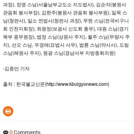
과장), 정명 스님(서울남부교도소 지도법사), 김순자(봉원사
관음회 봉사부장), 김현주(봉원사 관음회 봉사부원), 일묵 스
님(청련사), 일소 전법사(청련사 과장), 무현 스님(전국비구니
회 인천지회장), 최원정(보광사 신도회 총무), 대원 스님(경기
북부 종무원장), 법정 스님(상원사 주지), 월주 스님(무량사 주
지), 선오 스님, 우경애(묘법사 사무), 법륜 스님(약사사), 도림
스님(해원사 주지), 원광 스님(경남서부 지방종회의원)
-김종만 기자
출처 : 한국불교신문(
http://www.kbulgyonews.com)
0
Comments