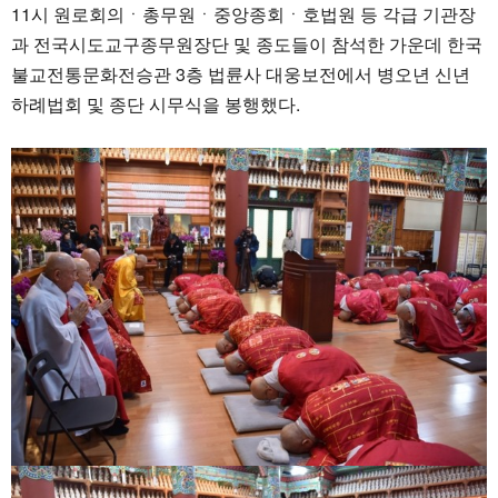
11시 원로회의ㆍ총무원ㆍ중앙종회ㆍ호법원 등 각급 기관장
과 전국시도교구종무원장단 및 종도들이 참석한 가운데 한국
불교전통문화전승관 3층 법륜사 대웅보전에서 병오년 신년
하례법회 및 종단 시무식을 봉행했다.