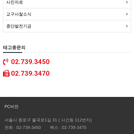
사진자료
교구사찰소식
종단발전기금
태고종문의
02.739.3450
02.739.3470
PC버전
서울시 종로구 율곡로1길 31 ( 사간동 112번지)
전화 :
02-739-3450
팩스 :
02-739-3470