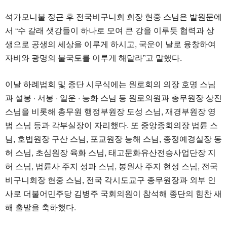
석가모니불 정근 후 전국비구니회 회장 현중 스님은 발원문에
서 “수 갈래 샛강들이 하나로 모여 큰 강을 이루듯 협력과 상
생으로 공생의 세상을 이루게 하시고, 국운이 날로 융창하여
자비와 광명의 불국토를 이루게 해달라”고 말했다.
이날 하례법회 및 종단 시무식에는 원로회의 의장 호명 스님
과 설봉 · 서봉 · 일운 · 능화 스님 등 원로의원과 총무원장 상진
스님을 비롯해 총무원 행정부원장 도성 스님, 재경부원장 영
범 스님 등과 각부실장이 자리했다. 또 중앙종회의장 법륜 스
님, 호법원장 구산 스님, 포교원장 능해 스님, 종정예경실장 동
허 스님, 초심원장 육화 스님, 태고문화유산전승사업단장 지
허 스님, 법륜사 주지 성파 스님, 봉원사 주지 현성 스님, 전국
비구니회장 현중 스님, 전국 각시도교구 종무원장과 외부 인
사로 더불어민주당 김병주 국회의원이 참석해 종단의 힘찬 새
해 출발을 축하했다.