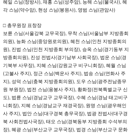
혜일 스님(정방사), 재홍 스님(성주암), 능해 스님(불국사), 혜
각 스님(약수암), 현성 스님(봉원사), 영범 스님(관암사)
□ 총무원장 표창장
보륜 스님(서울강북 교무국장), 무착 스님(서울남부 지방종회
의원), 능화 스님(중앙원로의원), 혜천 스님(인천 지방종회의
원), 진법 스님(인천 지방종회 부의장), 승옥 스님(경기동부 지
방종회의원), 진성 전법사(경기남부 사회국장), 법운 스님(경
기북부 사무장), 지혜 스님(강원교구 비구니회장), 혜월 스님
(고불사 주지), 정근 스님(백운사 주지), 법송 스님(연화사 주
지), 성덕 스님(충북 지방종회의원), 도우 스님(광주전남종무
원 부원장), 법전 스님(용봉사 주지), 황화정(전북특별교구 신
도), 법륜 스님(경남교구 교무국장), 수혜 스님(경남 태고비구
니회장), 지혜 스님(경남교구 재경국장), 원명 스님(광우해인
사 주지), 법안 스님(대구경북 총무국장), 법광 전법사(대구경
북 사회전법사국장), 태오 스님(경북동부 지방종회 수석부의
장), 혜광 스님(부산교구 교무국장), 법경 스님(부산교구 문화