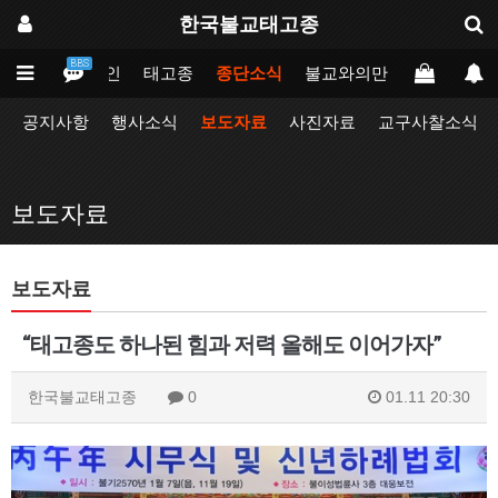
한국불교태고종
BBS
메인
태고종
종단소식
불교와의만남
업무포털
공지사항
행사소식
보도자료
사진자료
교구사찰소식
보도자료
보도자료
“태고종도 하나된 힘과 저력 올해도 이어가자”
한국불교태고종
0
01.11 20:30