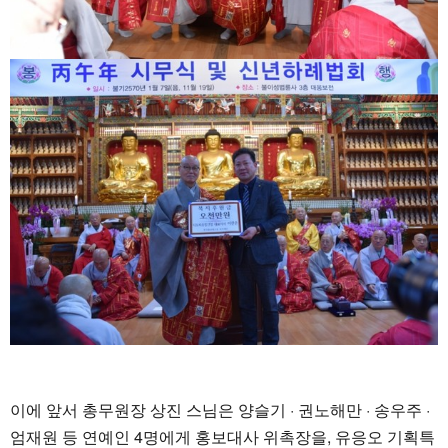
이에 앞서 총무원장 상진 스님은 양슬기 · 권노해만 · 송우주 ·
엄재원 등 연예인 4명에게 홍보대사 위촉장을, 유응오 기획특