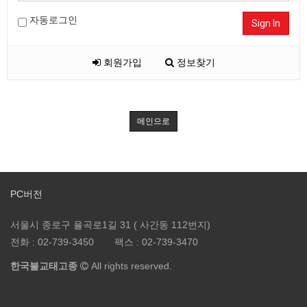
자동로그인
Sign In
회원가입
정보찾기
메인으로
PC버전
서울시 종로구 율곡로1길 31 ( 사간동 112번지)
전화 :
02-739-3450
팩스 :
02-739-3470
한국불교태고종
All rights reserved.