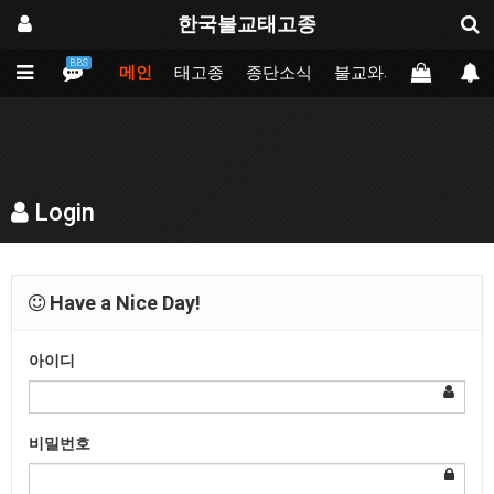
한국불교태고종
BBS
메인
태고종
종단소식
불교와의만남
업무
Login
Have a Nice Day!
아이디
비밀번호